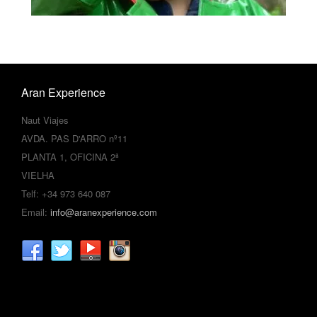
Aran Experience
Naut Viajes
AVDA. PAS D'ARRO nº11
PLANTA 1, OFICINA 2ª
VIELHA
Telf: +34 973 640 087
Email:
info@aranexperience.com